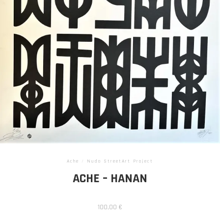
Ache
/
Nudo StreetArt Project
ACHE – HANAN
100,00
€