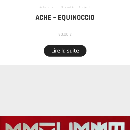
Ache
/
Nudo StreetArt Project
ACHE – EQUINOCCIO
90,00
€
Lire la suite