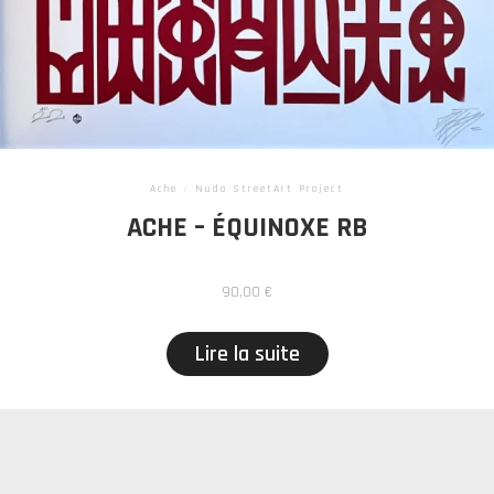
Ache
/
Nudo StreetArt Project
ACHE – ÉQUINOXE RB
90,00
€
Lire la suite