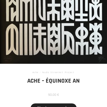
Ache
/
Nudo StreetArt Project
ACHE – ÉQUINOXE AN
90,00
€