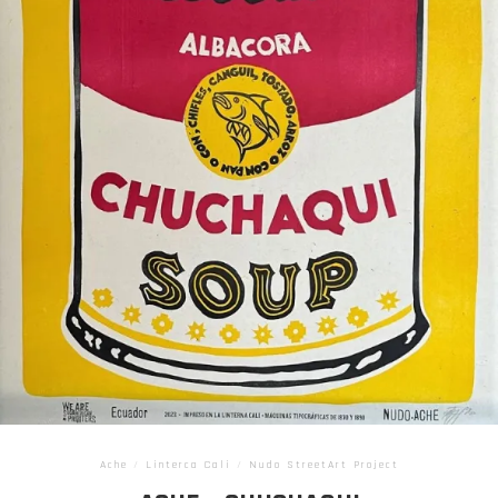
Ache
/
Linterca Cali
/
Nudo StreetArt Project