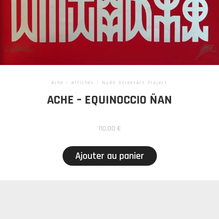
Ache
/
Affiches
/
Nudo StreetArt Project
ACHE – EQUINOCCIO ÑAN
110,00
€
Ajouter au panier