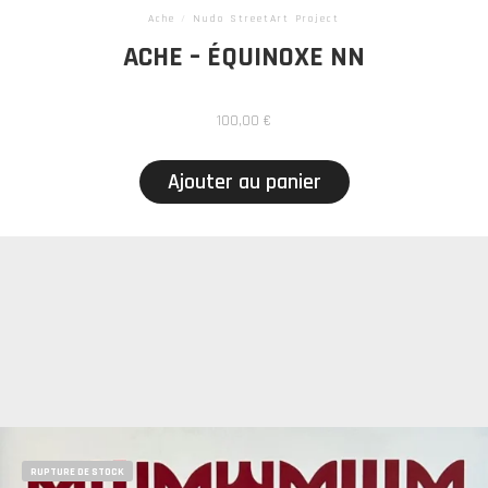
Ache
/
Nudo StreetArt Project
ACHE – ÉQUINOXE NN
100,00
€
Ajouter au panier
RUPTURE DE STOCK