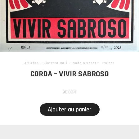
Affiches
/
Linterca Cali
/
Nudo StreetArt Project
CORDA – VIVIR SABROSO
90,00
€
Ajouter au panier