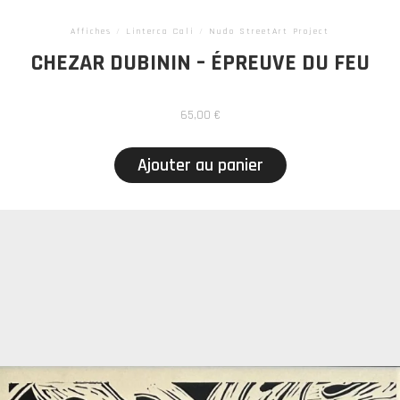
Affiches
/
Linterca Cali
/
Nudo StreetArt Project
CHEZAR DUBININ – ÉPREUVE DU FEU
65,00
€
Ajouter au panier