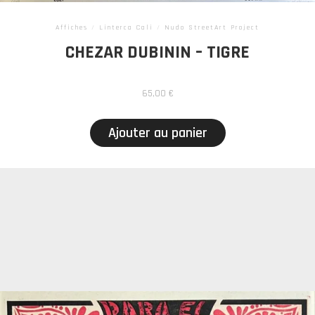
Affiches
/
Linterca Cali
/
Nudo StreetArt Project
CHEZAR DUBININ – TIGRE
65,00
€
Ajouter au panier