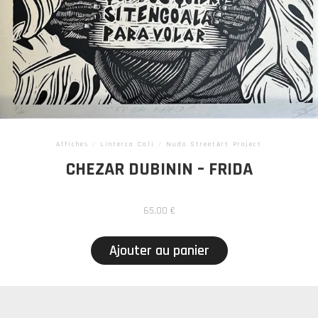
Affiches
/
Linterca Cali
/
Nudo StreetArt Project
CHEZAR DUBININ – FRIDA
65,00
€
Ajouter au panier