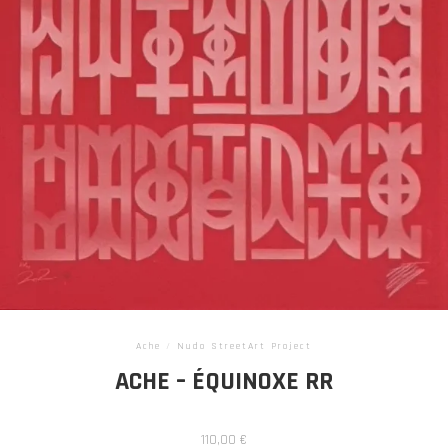
Ache
/
Nudo StreetArt Project
ACHE – ÉQUINOXE RR
110,00
€