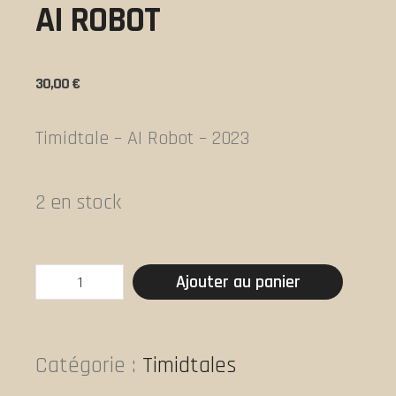
AI ROBOT
30,00
€
Timidtale – AI Robot – 2023
2 en stock
quantité
Ajouter au panier
de
AI
Robot
Catégorie :
Timidtales