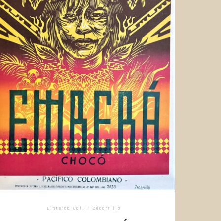
Linterca Cali
/
Zecarrillo