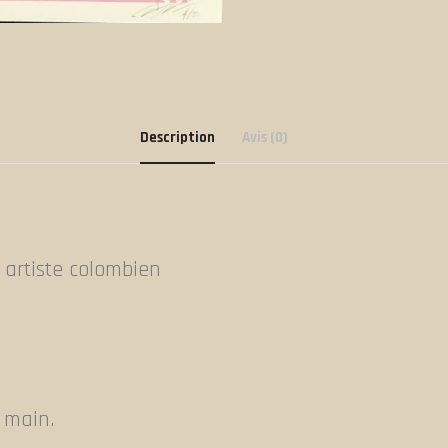
Description
Avis (0)
, artiste colombien
a main.