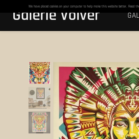
We have placed cookies on your computer to help make this website better. Read t
Galerie Volver
GAL