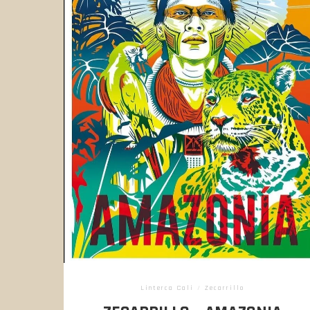
Linterca Cali
/
Zecarrillo