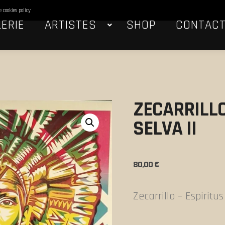
he
cookies policy
ERIE
ARTISTES
SHOP
CONTAC
ZECARRILLO
SELVA II
80,00
€
Zecarrillo – Espiritu