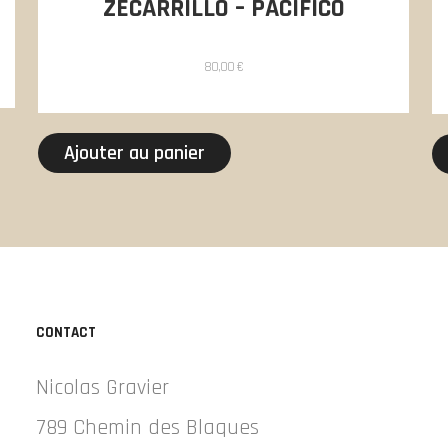
ZECARRILLO – PACIFICO
80,00
€
Ajouter au panier
CONTACT
Nicolas Gravier
789 Chemin des Blaques