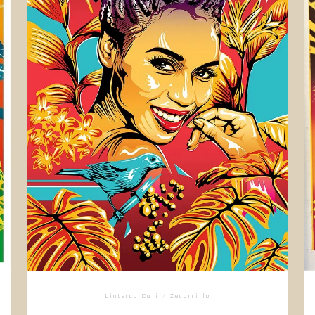
Linterca Cali
/
Zecarrillo