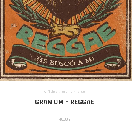
Affiches
/
Gran OM & Co
GRAN OM – REGGAE
40,00
€