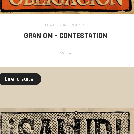
Affiches
/
Gran OM & Co
GRAN OM – CONTESTATION
35,00
€
Lire la suite