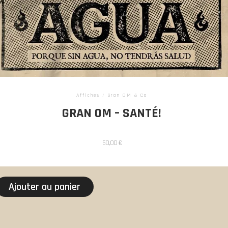
Affiches
/
Gran OM & Co
GRAN OM – SANTÉ!
50,00
€
Ajouter au panier