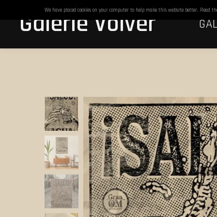
We have placed cookies on your computer to help make this website better. Read t
Galerie Volver
GAL