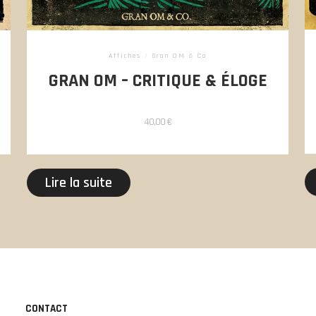
Affiches
/
Gran OM & Co
GRAN OM – CRITIQUE & ÉLOGE
40,00
€
Lire la suite
CONTACT