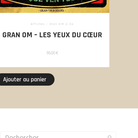
Affiches
/
Gran OM & Co
GRAN OM – LES YEUX DU CŒUR
55,00
€
Ajouter au panier