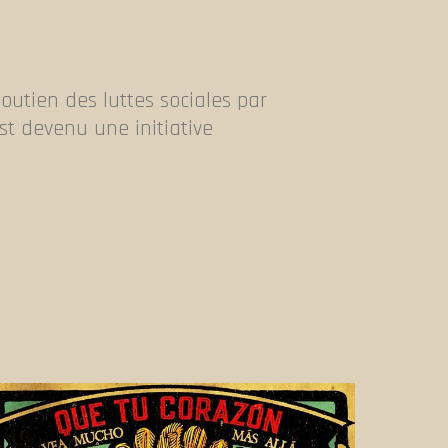
soutien des luttes sociales par
st devenu une initiative