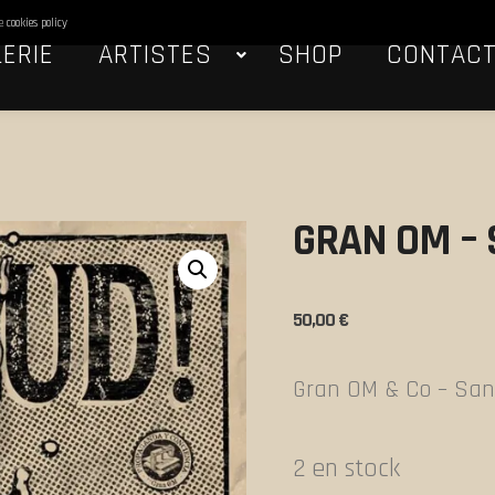
he
cookies policy
ERIE
ARTISTES
SHOP
CONTAC
GRAN OM – 
50,00
€
Gran OM & Co – Sant
2 en stock