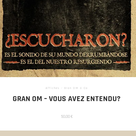
Affiches
/
Gran OM & Co
GRAN OM – VOUS AVEZ ENTENDU?
50,00
€