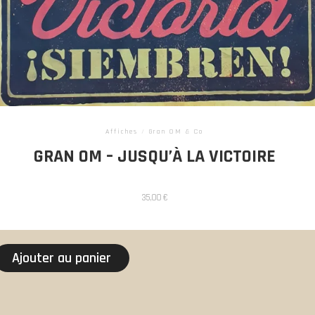
Affiches
/
Gran OM & Co
GRAN OM – JUSQU’À LA VICTOIRE
35,00
€
Ajouter au panier