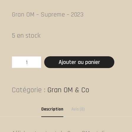
Gran OM – Supreme – 2023
5 en stock
quantité
Ajouter au panier
de
Gran
Om
Catégorie :
Gran OM & Co
-
Supreme
Description
Avis (0)