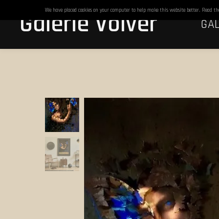
We have placed cookies on your computer to help make this website better. Read t
Galerie Volver
GAL