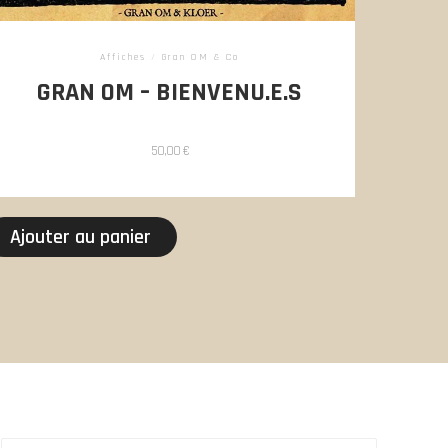
Affiches
/
Gran OM & Co
GRAN OM – BIENVENU.E.S
50,00
€
Ajouter au panier