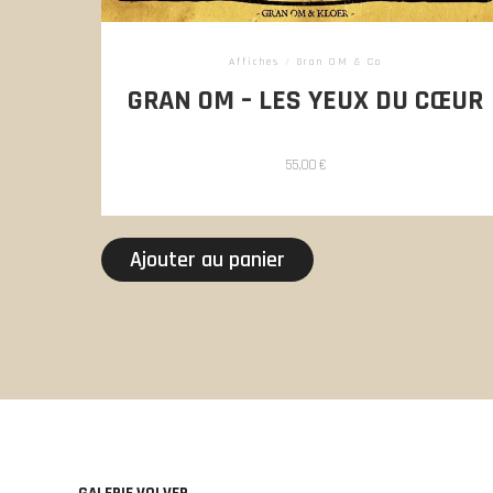
Affiches
/
Gran OM & Co
GRAN OM – LES YEUX DU CŒUR
55,00
€
Ajouter au panier