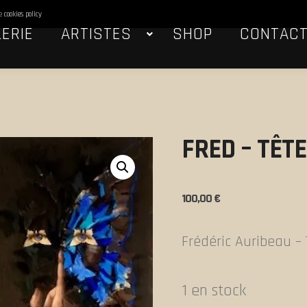
he
cookies policy
ERIE
ARTISTES
SHOP
CONTAC
FRED – TÊTE
100,00
€
Frédéric Auribeau – 
1 en stock