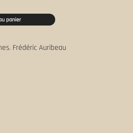
au panier
ches
,
Frédéric Auribeau