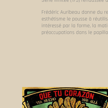
Série limitée (1/5) rehaussée à
Frédéric Auribeau donne du re
esthétisme le pousse à réutil
intéressé par la forme, la mat
préoccupations dans le papillo