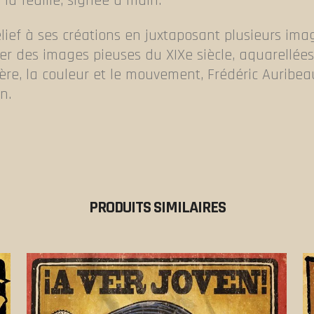
 la feuille, signée à main.
lief à ses créations en juxtaposant plusieurs ima
iser des images pieuses du XIXe siècle, aquarellé
ière, la couleur et le mouvement, Frédéric Auribe
n.
PRODUITS SIMILAIRES