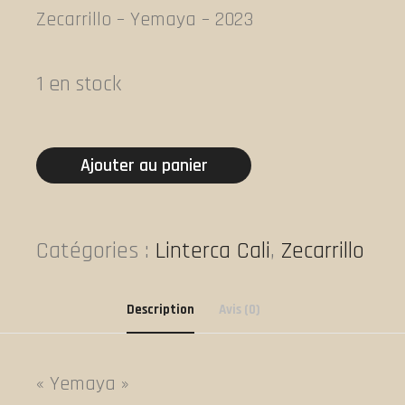
Zecarrillo – Yemaya – 2023
1 en stock
quantité
Ajouter au panier
de
Zecarrillo
-
Catégories :
Linterca Cali
,
Zecarrillo
Yemaya
Description
Avis (0)
« Yemaya »