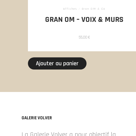
Affiches
/
Gran OM & Co
GRAN OM – VOIX & MURS
55,00
€
Ajouter au panier
GALERIE VOLVER
La Galerie Volver a pour objectif la