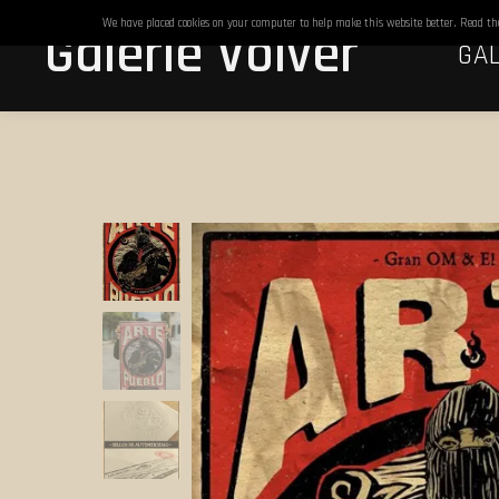
We have placed cookies on your computer to help make this website better. Read t
Galerie Volver
GAL