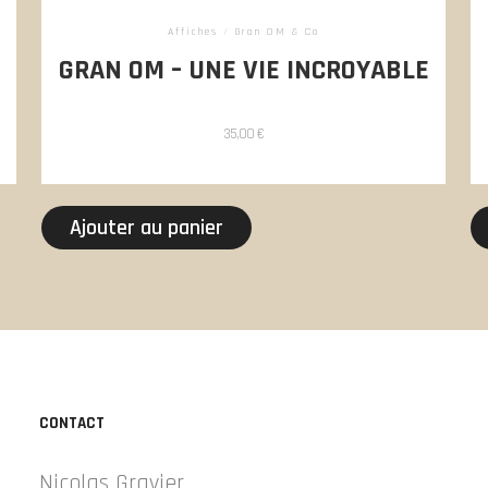
Affiches
/
Gran OM & Co
GRAN OM – UNE VIE INCROYABLE
35,00
€
Ajouter au panier
CONTACT
Nicolas Gravier