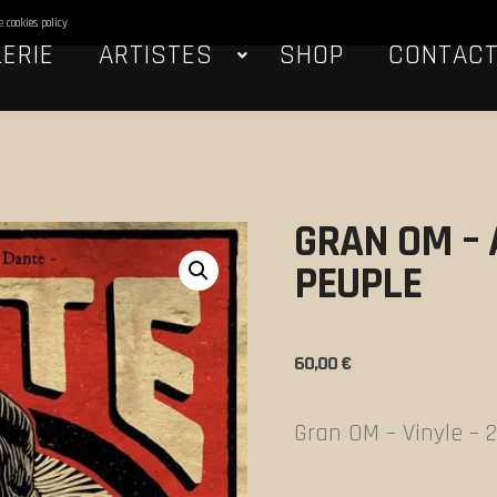
he
cookies policy
ERIE
ARTISTES
SHOP
CONTAC
GRAN OM – 
PEUPLE
60,00
€
Gran OM – Vinyle – 