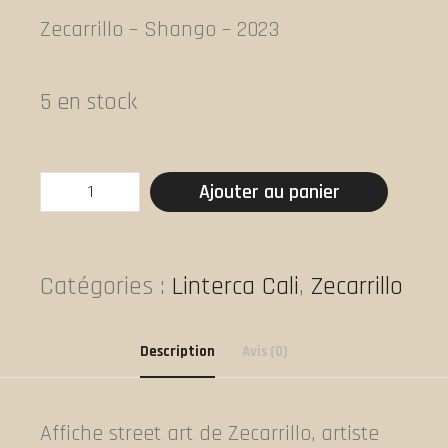
Zecarrillo – Shango – 2023
5 en stock
quantité
Ajouter au panier
de
Zecarrillo
-
Catégories :
Linterca Cali
,
Zecarrillo
Shango
Description
Avis (0)
Affiche street art de Zecarrillo, artiste