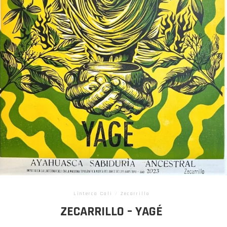
Linterca Cali
/
Zecarrillo
ZECARRILLO – YAGÉ